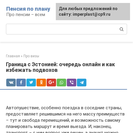
Перейти
Пенсия по плану
Для любых предложений по
к
Про пенсии – всем
сайту: imperplast@cp9.ru
контенту
Поиск:
Главная
»
Про визы
Граница с Эстонией: очередь онлайн и как
избежать подвохов
Автопушествие, особенно поездка в соседние страны,
предоставляет решившимся на него массу преимуществ
– тут и свобода перемещений, и возможность самому
планировать маршрут и время выезда. И, наконец,
транспорт – с ним вопрос уже решен, а значит можно