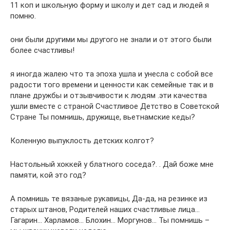
11 коп и школьную форму и школу и дет сад и людей я
помню.
они были другими мы другого не знали и от этого были
более счастливы!
я иногда жалею что та эпоха ушла и унесла с собой все
радости того времени и ценности как семейные так и в
плане дружбы и отзывчивости к людям .эти качества
ушли вместе с страной Счастливое Детство в Советской
Стране Ты помнишь, дружище, вьетнамские кеды?
Коленную выпуклость детских колгот?
Настольный хоккей у блатного соседа?. . Дай боже мне
памяти, кой это год?
А помнишь те вязаные рукавицы, Да-да, на резинке из
старых штанов, Родителей наших счастливые лица…
Гагарин… Харламов… Блохин… Моргунов… Ты помнишь –