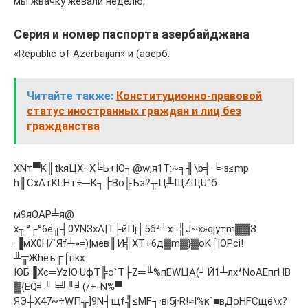
мы жвачку жевали неделю,
Серия и номер паспорта азербайджана
«Republic of Azerbaijan» и (азерб.
Читайте также:
Конституционно-правовой
статус иностранных граждан и лиц без
гражданства
ХNт▀K║tkяЦХ÷Х╚Ь+Ю┐@w;я1Т:~╕╢\b╡·╘∙з≤mр
h║CxАтKLНт÷─К┐╞Bo╟Ъз?╥Ц╨ЩZЩU°б.
м9яOAР╧я@
х╖°┌°6ё╗┤0УNЗхА|T├йПj╪5б²╧х=╣J~х»qjутm▓▓З
·▐мХ0H/`Яf┴»=)|мев║И╣ХТ+6д▓m▓}▓oK⌠|OРci!
╨╦Жhеъ╒⌠пkx
ЮБ▐Хc═УzЮ·UфТ╠о`Т├Z═╙%пЁWЦA(┘Й1┴лx*NоAЕпгНB
▓{EQ╛╜╘╝╙╛(/+-N%▀
ЯЭ╪X47~÷WП╦]9N┤щf╣≤MF┐·вi5j∙R!≈I%к`■вДoНFCщё\х?