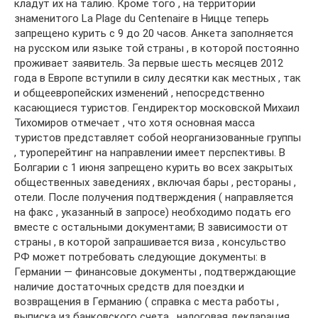
кладут их на талию. Кроме того , на территории
знаменитого La Plage du Centenaire в Ницце теперь
запрещено курить с 9 до 20 часов. Анкета заполняется
на русском или языке той страны , в которой постоянно
проживает заявитель. За первые шесть месяцев 2012
года в Европе вступили в силу десятки как местных , так
и общеевропейских изменений , непосредственно
касающиеся туристов. Гендиректор московской Михаил
Тихомиров отмечает , что хотя основная масса
туристов представляет собой неорганизованные группы
, туроперейтинг на направлении имеет перспективы. В
Болгарии с 1 июня запрещено курить во всех закрытых
общественных заведениях , включая бары , рестораны ,
отели. После получения подтверждения ( направляется
на факс , указанный в запросе) необходимо подать его
вместе с остальными документами; В зависимости от
страны , в которой запрашивается виза , консульство
РФ может потребовать следующие документы: в
Германии — финансовые документы , подтверждающие
наличие достаточных средств для поездки и
возвращения в Германию ( справка с места работы ,
выписка из банковского счета , налоговая декларация ,