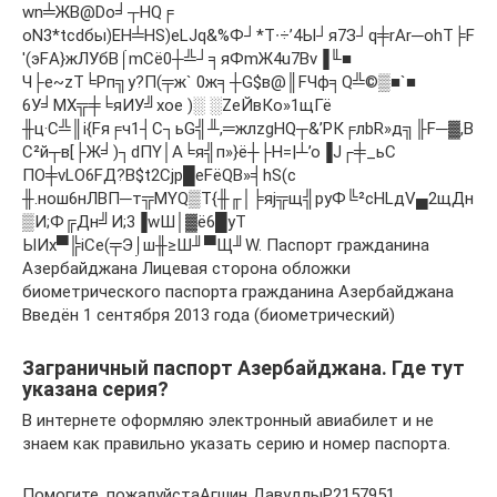
wn╧ЖВ@Dо╛┬НQ╒
оN3*tсdбы)EH╧НS)еLJq&%Ф┘*T∙÷’4Ы┘я7З┘q╪rАr─ohТ╞F
'(эFА}жЛУбB⌠mCё0┼╩┘╕яФmЖ4u7Bv▐╙■
Ч├e~zT╘Pп╗у?П(╤ж` 0ж╕┼G$в@║FЧф╕Q╩©▒■`■
6У╛МX╦╪╘яИУ╝хое )░ ░ZeЙвКo»1щГё
╫ц·С╩║i{Fя╒ч1┤C┐ьG╣╨,═жлzgНQ┬&’PК╒лbR»д╗╟F─▓,В
C²й┬в[├Ж╛)┐dПY│А╘я╣п»}ё┼├Н=|┴’о▐J┌╪_ьС
ПO╪vLO6FД?B$t2Cjp█еFёQB»╡hS(c
╫.нош6нЛВП─т╦МYQ▒Т{╫╓│╞яj╦щ╣pyФ╚²cHLдV▄2щДн
▒И;Ф╔Дн╝И;3▐wШ│▓ё6█yT
ЫИx▀╠iCе(╤Э⌡ш╫≥Ш╜▀Щ╜W. Паспорт гражданина
Азербайджана Лицевая сторона обложки
биометрического паспорта гражданина Азербайджана
Введён 1 сентября 2013 года (биометрический)
Заграничный паспорт Азербайджана. Где тут
указана серия?
В интернете оформляю электронный авиабилет и не
знаем как правильно указать серию и номер паспорта.
Помогите, пожалуйстаАгшин ДавудлыР2157951